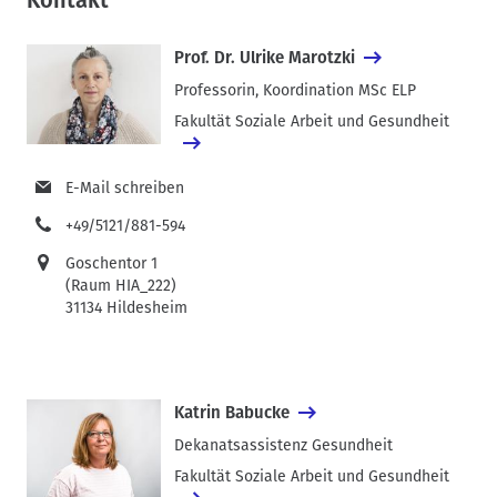
a
t
d
Prof. Dr. Ulrike Marotzki
n
a
Professorin, Koordination MSc ELP
v
Fakultät Soziale Arbeit und Gesundheit
i
g
E-Mail schreiben
a
t
+49/5121/881-594
i
Goschentor 1
o
(Raum HIA_222)
n
31134 Hildesheim
Katrin Babucke
Dekanatsassistenz Gesundheit
Fakultät Soziale Arbeit und Gesundheit